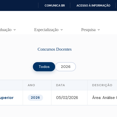
COMUNICA BR
ACESSO À INFORMAÇÃO
I
R
P
A
duação
Especialização
Pesquisa
R
A
O
C
Concursos Docentes
O
N
T
E
Todos
2026
Ú
D
O
ANO
DATA
DESCRIÇÃO
uperior
05/02/2026
Área: Análise
2026