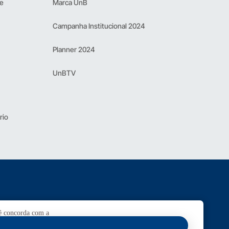
 e
Marca UnB
Campanha Institucional 2024
Planner 2024
UnBTV
rio
cê concorda com a
Ouvidoria
UnB