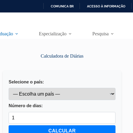
COMUNICA BR
ACESSO À INFORMAÇÃO
I
R
P
A
duação
Especialização
Pesquisa
R
A
O
C
Calculadora de Diárias
O
N
T
E
Ú
Selecione o país:
D
O
Número de dias:
CALCULAR