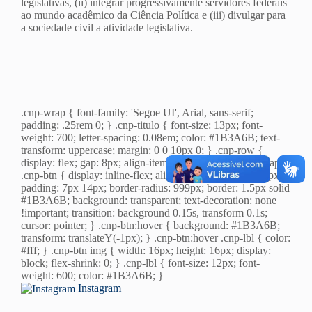
legislativas, (ii) integrar progressivamente servidores federais
ao mundo acadêmico da Ciência Política e (iii) divulgar para
a sociedade civil a atividade legislativa.
.cnp-wrap { font-family: 'Segoe UI', Arial, sans-serif;
padding: .25rem 0; } .cnp-titulo { font-size: 13px; font-
weight: 700; letter-spacing: 0.08em; color: #1B3A6B; text-
transform: uppercase; margin: 0 0 10px 0; } .cnp-row {
display: flex; gap: 8px; align-items: center; flex-wrap: wrap; }
.cnp-btn { display: inline-flex; align-items: center; gap: 7px;
padding: 7px 14px; border-radius: 999px; border: 1.5px solid
#1B3A6B; background: transparent; text-decoration: none
!important; transition: background 0.15s, transform 0.1s;
cursor: pointer; } .cnp-btn:hover { background: #1B3A6B;
transform: translateY(-1px); } .cnp-btn:hover .cnp-lbl { color:
#fff; } .cnp-btn img { width: 16px; height: 16px; display:
block; flex-shrink: 0; } .cnp-lbl { font-size: 12px; font-
weight: 600; color: #1B3A6B; }
Instagram