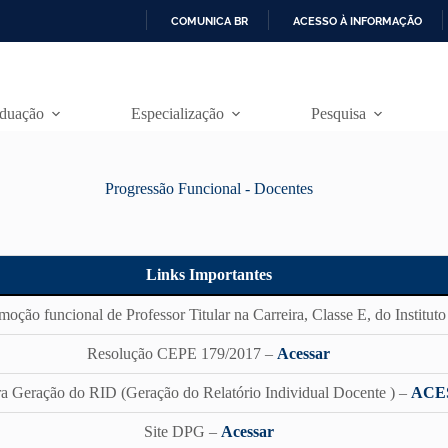
COMUNICA BR
ACESSO À INFORMAÇÃO
I
R
P
A
duação
Especialização
Pesquisa
R
A
O
C
Progressão Funcional - Docentes
O
N
T
E
Ú
Links Importantes
D
O
oção funcional de Professor Titular na Carreira, Classe E, do Institut
Resolução CEPE 179/2017 –
Acessar
a Geração do RID (Geração do Relatório Individual Docente ) –
ACE
Site DPG –
Acessar