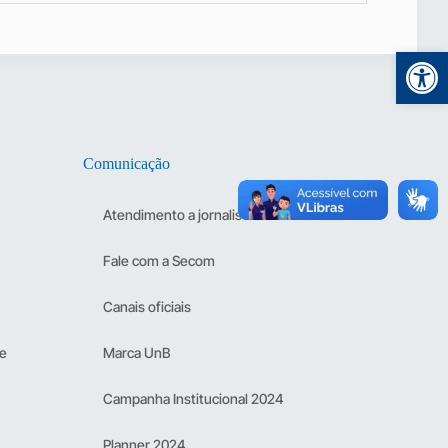
Abr
Comunicação
Atendimento a jornalistas
Fale com a Secom
Canais oficiais
 e
Marca UnB
Campanha Institucional 2024
Planner 2024