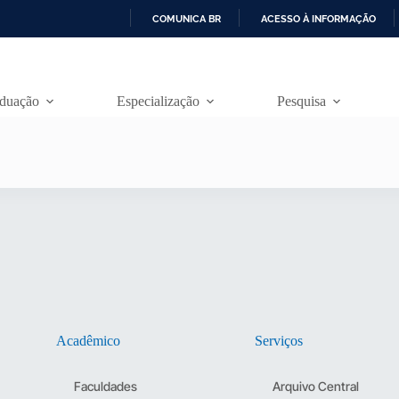
COMUNICA BR
ACESSO À INFORMAÇÃO
I
R
P
A
duação
Especialização
Pesquisa
R
A
O
C
O
N
T
E
Ú
D
O
Acadêmico
Serviços
Faculdades
Arquivo Central